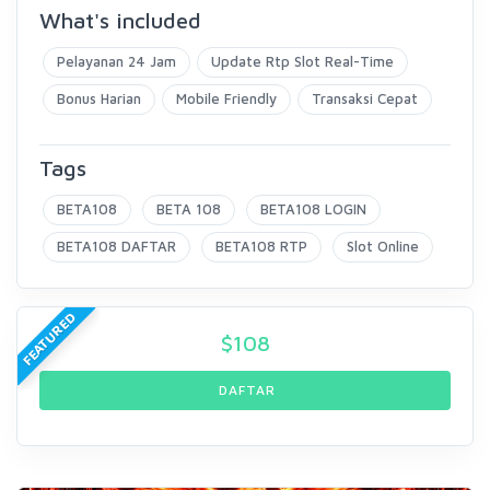
What's included
Pelayanan 24 Jam
Update Rtp Slot Real-Time
Bonus Harian
Mobile Friendly
Transaksi Cepat
Tags
BETA108
BETA 108
BETA108 LOGIN
BETA108 DAFTAR
BETA108 RTP
Slot Online
FEATURED
$
108
DAFTAR