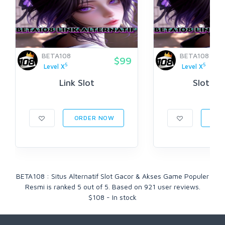
BETA108
BETA108
$99
5
5
Level X
Level X
Link Slot
Slot Ga
ORDER NOW
ORD
BETA108 : Situs Alternatif Slot Gacor & Akses Game Populer
Resmi
is ranked
5
out of
5
. Based on
921
user reviews.
$
108
-
In stock