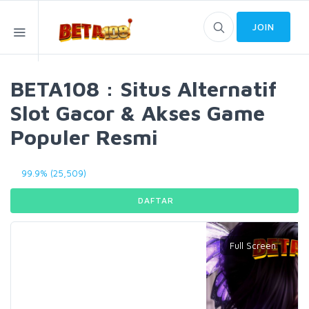
JOIN
BETA108 : Situs Alternatif
Slot Gacor & Akses Game
Populer Resmi
99.9% (25,509)
DAFTAR